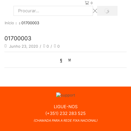
0
PROCURAR
Search
input
Início
01700003
01700003
Junho 23, 2020
/
0
/
0
LIGUE-NOS
(+351) 232 283 525
(CHAMADA PARA A REDE FIXA NACIONAL)