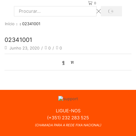
0
PROCURAR
Search
input
Início
02341001
02341001
Junho 23, 2020
/
0
/
0
LIGUE-NOS
(+351) 232 283 525
(CHAMADA PARA A REDE FIXA NACIONAL)