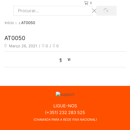
0
PROCURAR
Search
input
Início
AT0050
AT0050
Março 26, 2021
/
0
/
0
LIGUE-NOS
(+351) 232 283 525
(CHAMADA PARA A REDE FIXA NACIONAL)