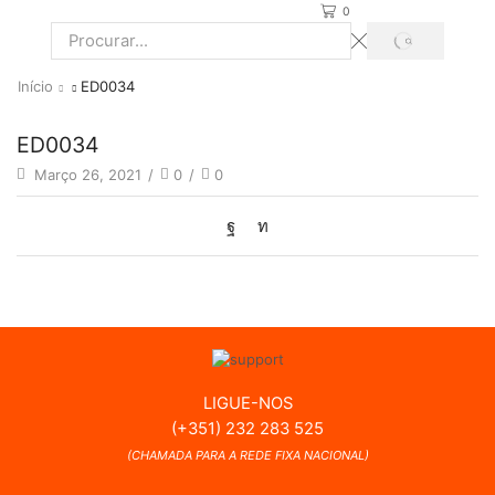
0
PROCURAR
Search
input
Início
ED0034
ED0034
Março 26, 2021
/
0
/
0
LIGUE-NOS
(+351) 232 283 525
(CHAMADA PARA A REDE FIXA NACIONAL)