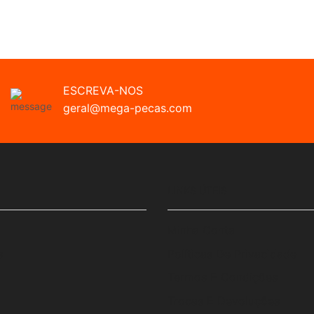
ESCREVA-NOS
geral@mega-pecas.com
LINKS ÚTEIS
Minha Conta
s
Políticas De Privacidade
Termos E Condições
Trocas E Devoluções