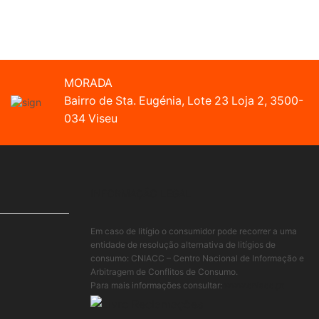
MORADA
Bairro de Sta. Eugénia, Lote 23 Loja 2, 3500-
034 Viseu
INFORMAÇÃO LEGAL
Em caso de litígio o consumidor pode recorrer a uma
entidade de resolução alternativa de litígios de
consumo: CNIACC – Centro Nacional de Informação e
Arbitragem de Conflitos de Consumo.
Para mais informações consultar:
www.cniacc.pt