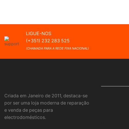
LIGUE-NOS
(+351) 232 283 525
(CHAMADA PARA A REDE FIXA NACIONAL)
EMPRESA
Home
Criada em Janeiro de 2011, destaca-se
por ser uma loja moderna de reparação
Quem Somo
e venda de peças para
Produtos
electrodomésticos.
Destaques