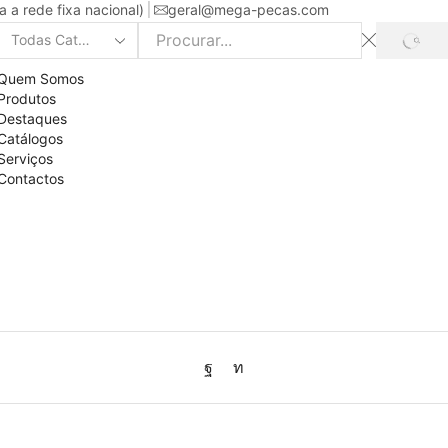
a rede fixa nacional)
geral@mega-pecas.com
PROC
Search
input
Quem Somos
Produtos
Destaques
Catálogos
Serviços
Contactos