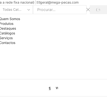
a rede fixa nacional)
geral@mega-pecas.com
PROC
Search
input
Quem Somos
Produtos
Destaques
Catálogos
Serviços
Contactos