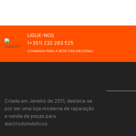
LIGUE-NOS
(+351) 232 283 525
(CHAMADA PARA A REDE FIXA NACIONAL)
EMPRESA
Home
Criada em Janeiro de 2011, destaca-se
por ser uma loja moderna de reparação
Quem Somo
e venda de peças para
Produtos
electrodomésticos.
Destaques