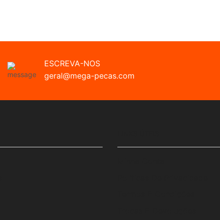
ESCREVA-NOS
geral@mega-pecas.com
LINKS ÚTEIS
Minha Conta
s
Políticas De Privacidade
Termos E Condições
Trocas E Devoluções