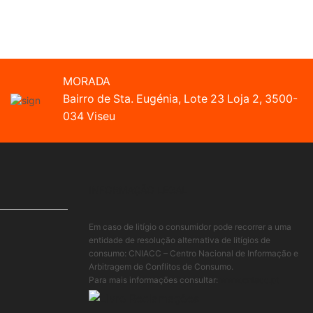
MORADA
Bairro de Sta. Eugénia, Lote 23 Loja 2, 3500-
034 Viseu
INFORMAÇÃO LEGAL
Em caso de litígio o consumidor pode recorrer a uma
entidade de resolução alternativa de litígios de
consumo: CNIACC – Centro Nacional de Informação e
Arbitragem de Conflitos de Consumo.
Para mais informações consultar:
www.cniacc.pt