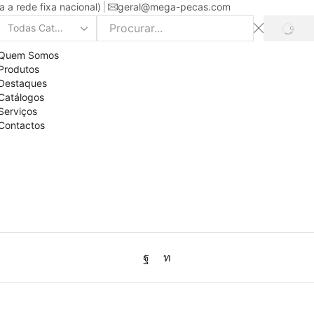
a rede fixa nacional)
geral@mega-pecas.com
PROC
Search
input
Quem Somos
Produtos
Destaques
Catálogos
Serviços
Contactos