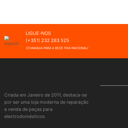
LIGUE-NOS
(+351) 232 283 525
(CHAMADA PARA A REDE FIXA NACIONAL)
EMPRESA
Home
Criada em Janeiro de 2011, destaca-se
por ser uma loja moderna de reparação
Quem Somo
e venda de peças para
Produtos
electrodomésticos.
Destaques