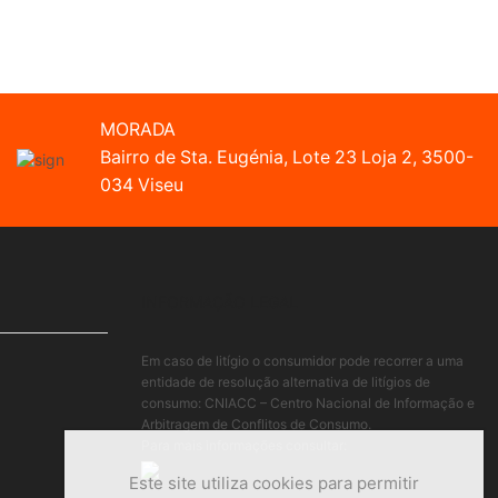
MORADA
Bairro de Sta. Eugénia, Lote 23 Loja 2, 3500-
034 Viseu
INFORMAÇÃO LEGAL
Em caso de litígio o consumidor pode recorrer a uma
entidade de resolução alternativa de litígios de
consumo: CNIACC – Centro Nacional de Informação e
Arbitragem de Conflitos de Consumo.
Para mais informações consultar:
www.cniacc.pt
Este site utiliza cookies para permitir