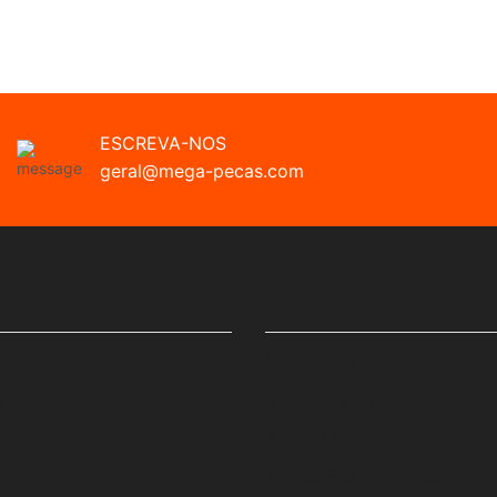
ESCREVA-NOS
geral@mega-pecas.com
LINKS ÚTEIS
Minha Conta
s
Políticas De Privacidade
Termos E Condições
Trocas E Devoluções