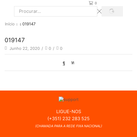
0
PROCURAR
Search
input
Início
019147
019147
Junho 22, 2020
/
0
/
0
LIGUE-NOS
(+351) 232 283 525
(CHAMADA PARA A REDE FIXA NACIONAL)