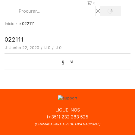
0
PROCURAR
Search
input
Início
022111
022111
Junho 22, 2020
/
0
/
0
LIGUE-NOS
(+351) 232 283 525
(CHAMADA PARA A REDE FIXA NACIONAL)