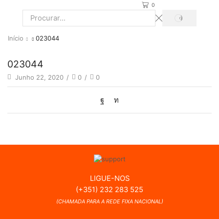
0
PROCURAR
Search
input
Início
023044
023044
Junho 22, 2020
/
0
/
0
LIGUE-NOS
(+351) 232 283 525
(CHAMADA PARA A REDE FIXA NACIONAL)