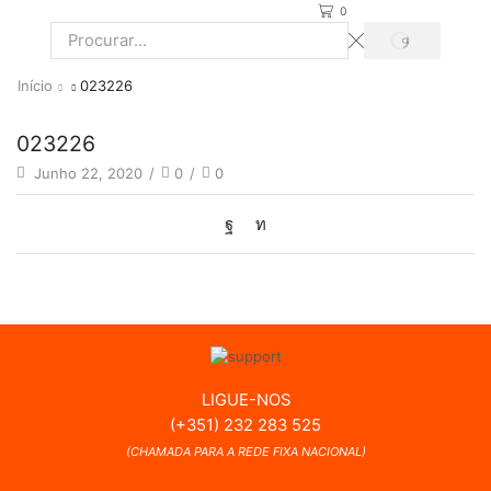
0
PROCURAR
Search
input
Início
023226
023226
Junho 22, 2020
/
0
/
0
LIGUE-NOS
(+351) 232 283 525
(CHAMADA PARA A REDE FIXA NACIONAL)