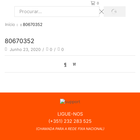
0
PROCURAR
Search
input
Início
80670352
80670352
Junho 23, 2020
/
0
/
0
LIGUE-NOS
(+351) 232 283 525
(CHAMADA PARA A REDE FIXA NACIONAL)