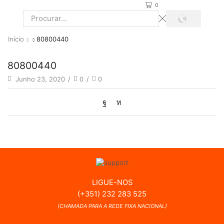
0
PROCURAR
Search
input
Início
80800440
80800440
Junho 23, 2020
/
0
/
0
LIGUE-NOS
(+351) 232 283 525
(CHAMADA PARA A REDE FIXA NACIONAL)