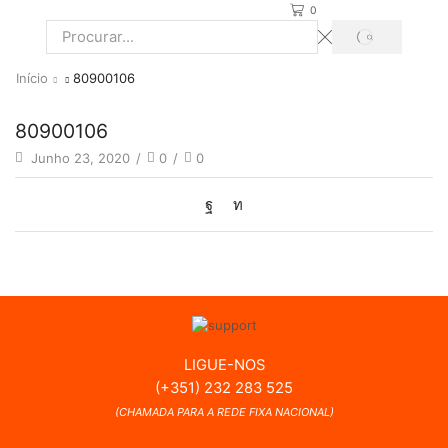
0
PROCURAR
Search
input
Início
80900106
80900106
Junho 23, 2020
/
0
/
0
LIGUE-NOS
(+351) 232 283 525
(CHAMADA PARA A REDE FIXA NACIONAL)