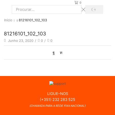
0
PROCURAR
Search
input
Início
81216101_102_103
81216101_102_103
Junho 23, 2020
/
0
/
0
LIGUE-NOS
(+351) 232 283 525
(CHAMADA PARA A REDE FIXA NACIONAL)