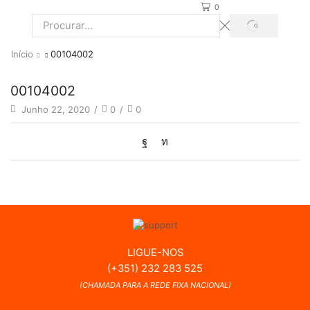
0
PROCURAR
Search
input
Início
00104002
00104002
Junho 22, 2020
/
0
/
0
LIGUE-NOS
(+351) 232 283 525
(CHAMADA PARA A REDE FIXA NACIONAL)