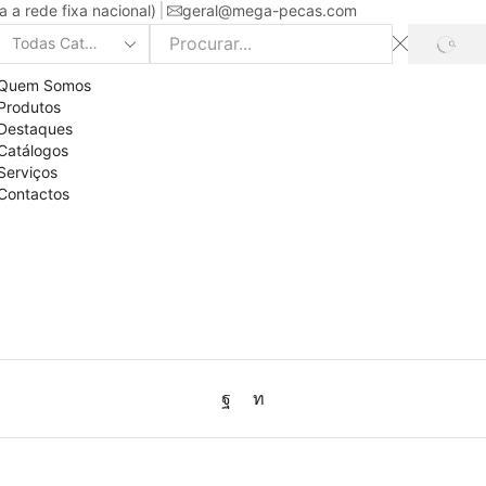
a rede fixa nacional)
geral@mega-pecas.com
PROC
Search
input
Quem Somos
Produtos
Destaques
Catálogos
Serviços
Contactos