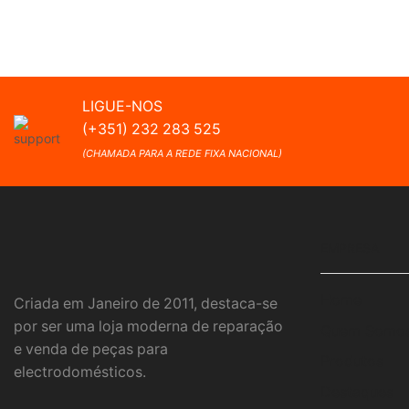
LIGUE-NOS
(+351) 232 283 525
(CHAMADA PARA A REDE FIXA NACIONAL)
EMPRESA
Home
Criada em Janeiro de 2011, destaca-se
por ser uma loja moderna de reparação
Quem Somo
e venda de peças para
Produtos
electrodomésticos.
Destaques