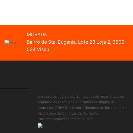
MORADA
Bairro de Sta. Eugénia, Lote 23 Loja 2, 3500-
034 Viseu
INFORMAÇÃO LEGAL
Em caso de litígio o consumidor pode recorrer a uma
entidade de resolução alternativa de litígios de
consumo: CNIACC – Centro Nacional de Informação e
Arbitragem de Conflitos de Consumo.
Para mais informações consultar:
www.cniacc.pt