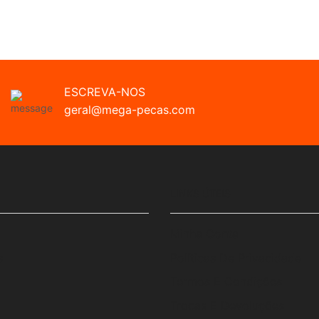
ESCREVA-NOS
geral@mega-pecas.com
LINKS ÚTEIS
Minha Conta
s
Políticas De Privacidade
Termos E Condições
Trocas E Devoluções