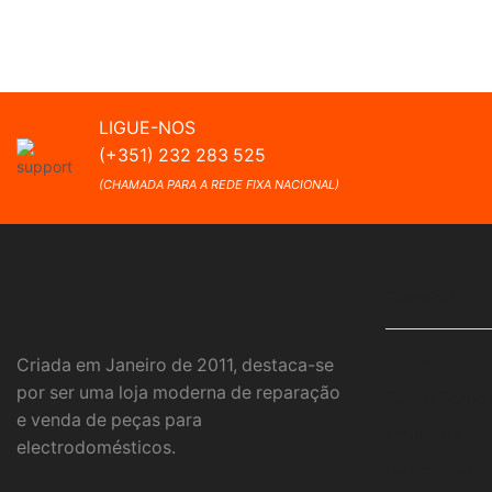
LIGUE-NOS
(+351) 232 283 525
(CHAMADA PARA A REDE FIXA NACIONAL)
EMPRESA
Home
Criada em Janeiro de 2011, destaca-se
por ser uma loja moderna de reparação
Quem Somo
e venda de peças para
Produtos
electrodomésticos.
Destaques