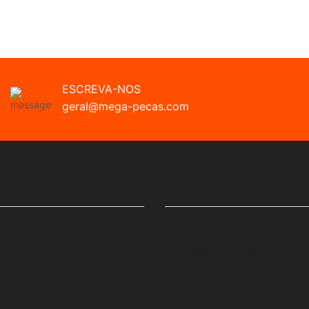
ESCREVA-NOS
geral@mega-pecas.com
LINKS ÚTEIS
Minha Conta
s
Políticas De Privacidade
Termos E Condições
Trocas E Devoluções