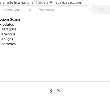
a rede fixa nacional)
geral@mega-pecas.com
PROC
Search
input
Quem Somos
Produtos
Destaques
Catálogos
Serviços
Contactos