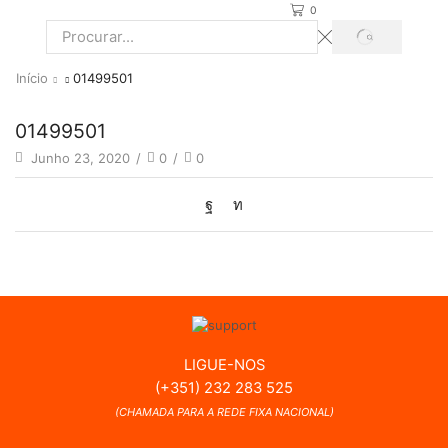
0
PROCURAR
Search
input
Início
01499501
01499501
Junho 23, 2020
/
0
/
0
LIGUE-NOS
(+351) 232 283 525
(CHAMADA PARA A REDE FIXA NACIONAL)