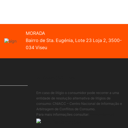
MORADA
Bairro de Sta. Eugénia, Lote 23 Loja 2, 3500-
034 Viseu
INFORMAÇÃO LEGAL
Em caso de litígio o consumidor pode recorrer a uma
entidade de resolução alternativa de litígios de
consumo: CNIACC – Centro Nacional de Informação e
Arbitragem de Conflitos de Consumo.
Para mais informações consultar:
www.cniacc.pt