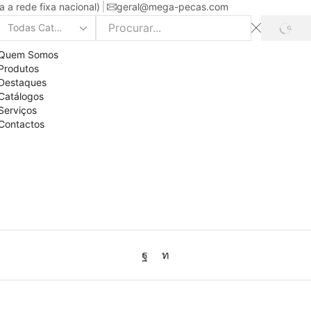
a rede fixa nacional)
geral@mega-pecas.com
PROC
Search
input
Quem Somos
Produtos
Destaques
Catálogos
Serviços
Contactos