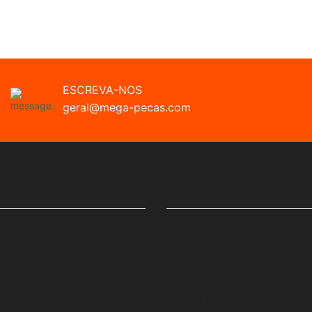
ESCREVA-NOS
geral@mega-pecas.com
LINKS ÚTEIS
Minha Conta
s
Políticas De Privacidade
Termos E Condições
Trocas E Devoluções