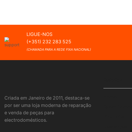
LIGUE-NOS
(+351) 232 283 525
(CHAMADA PARA A REDE FIXA NACIONAL)
EMPRESA
Home
Criada em Janeiro de 2011, destaca-se
por ser uma loja moderna de reparação
Quem Somo
e venda de peças para
Produtos
electrodomésticos.
Destaques