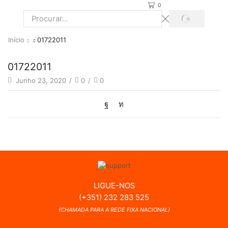
0
PROCURAR
Search
input
Início
01722011
01722011
Junho 23, 2020
/
0
/
0
LIGUE-NOS
(+351) 232 283 525
(CHAMADA PARA A REDE FIXA NACIONAL)