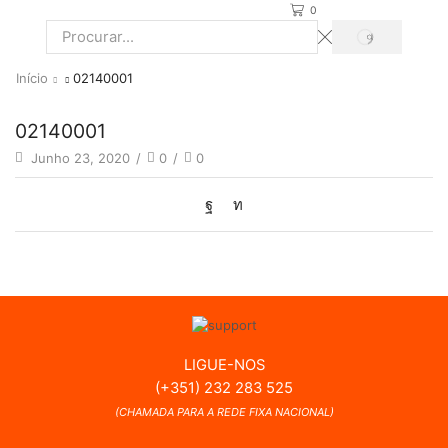
0
PROCURAR
Search
input
Início
02140001
02140001
Junho 23, 2020
/
0
/
0
LIGUE-NOS
(+351) 232 283 525
(CHAMADA PARA A REDE FIXA NACIONAL)