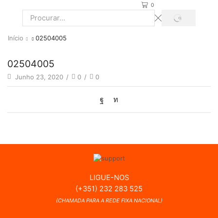
0
PROCURAR
Search
input
Início
02504005
02504005
Junho 23, 2020
/
0
/
0
LIGUE-NOS
(+351) 232 283 525
(CHAMADA PARA A REDE FIXA NACIONAL)