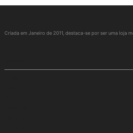
Criada em Janeiro de 2011, destaca-se por ser uma loja 
EMPRESA
Home
Quem Somos
Produtos
Destaques
Serviços
Contactos