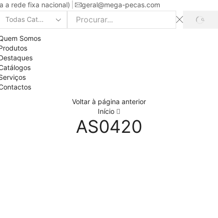
a rede fixa nacional)
geral@mega-pecas.com
PROC
Search
input
Quem Somos
Produtos
Destaques
Catálogos
Serviços
Contactos
Voltar à página anterior
Início
AS0420