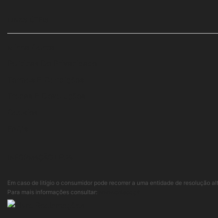
LINKS ÚTEIS
Minha Conta
Políticas De Privacidade
Termos E Condições
Trocas E Devoluções
Cookies
FAQ's
INFORMAÇÃO LEGAL
Em caso de litígio o consumidor pode recorrer a uma entidade de resolução a
Para mais informações consultar:
www.cniacc.pt