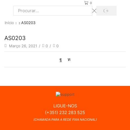
0
PROCURAR
Search
input
Início
AS0203
AS0203
Março 26, 2021
/
0
/
0
LIGUE-NOS
(+351) 232 283 525
(CHAMADA PARA A REDE FIXA NACIONAL)