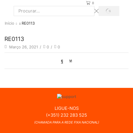
0
PROCURAR
Search
input
Início
RE0113
RE0113
Março 26, 2021
/
0
/
0
LIGUE-NOS
(+351) 232 283 525
(CHAMADA PARA A REDE FIXA NACIONAL)