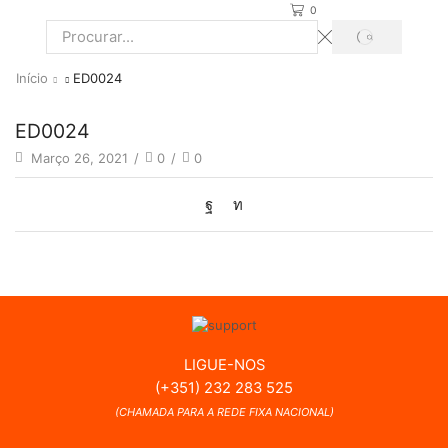
0
PROCURAR
Search
input
Início
ED0024
ED0024
Março 26, 2021
/
0
/
0
LIGUE-NOS
(+351) 232 283 525
(CHAMADA PARA A REDE FIXA NACIONAL)