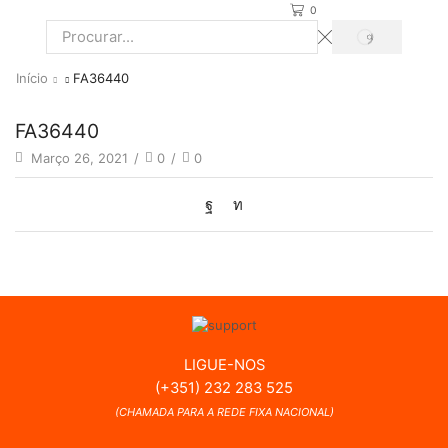
0
PROCURAR
Search
input
Início
FA36440
FA36440
Março 26, 2021
/
0
/
0
LIGUE-NOS
(+351) 232 283 525
(CHAMADA PARA A REDE FIXA NACIONAL)