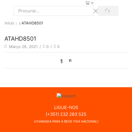
0
PROCURAR
Search
input
Início
ATAHD8501
ATAHD8501
Março 26, 2021
/
0
/
0
LIGUE-NOS
(+351) 232 283 525
(CHAMADA PARA A REDE FIXA NACIONAL)