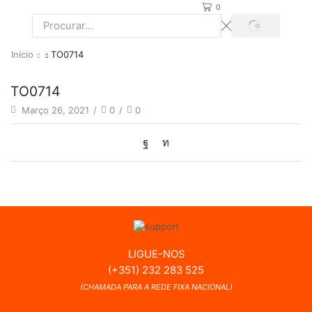
0
PROCURAR
Search
input
Início
TO0714
TO0714
Março 26, 2021
/
0
/
0
LIGUE-NOS
(+351) 232 283 525
(CHAMADA PARA A REDE FIXA NACIONAL)