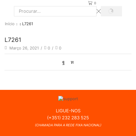
0
PROCURAR
Search
input
Início
L7261
L7261
Março 26, 2021
/
0
/
0
LIGUE-NOS
(+351) 232 283 525
(CHAMADA PARA A REDE FIXA NACIONAL)