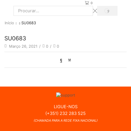
0
PROCURAR
Search
input
Início
SU0683
SU0683
Março 26, 2021
/
0
/
0
LIGUE-NOS
(+351) 232 283 525
(CHAMADA PARA A REDE FIXA NACIONAL)