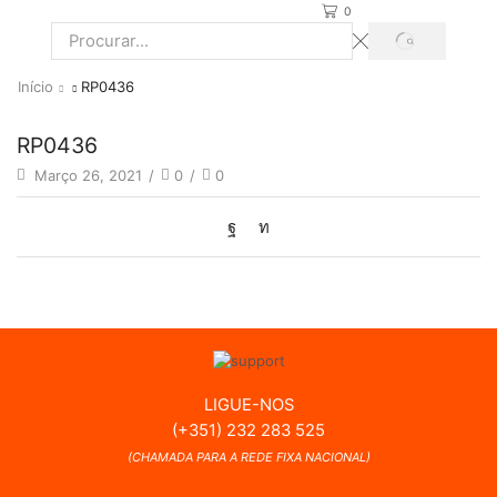
0
PROCURAR
Search
input
Início
RP0436
RP0436
Março 26, 2021
/
0
/
0
LIGUE-NOS
(+351) 232 283 525
(CHAMADA PARA A REDE FIXA NACIONAL)