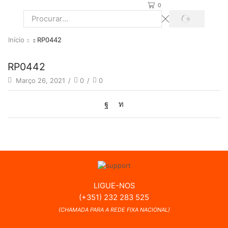
0
PROCURAR
Search
input
Início
RP0442
RP0442
Março 26, 2021
/
0
/
0
LIGUE-NOS
(+351) 232 283 525
(CHAMADA PARA A REDE FIXA NACIONAL)