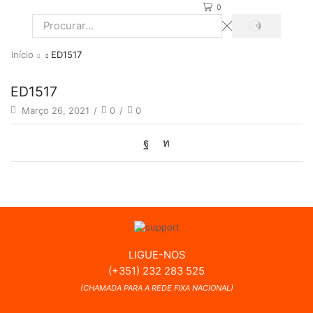
0
PROCURAR
Search
input
Início
ED1517
ED1517
Março 26, 2021
/
0
/
0
LIGUE-NOS
(+351) 232 283 525
(CHAMADA PARA A REDE FIXA NACIONAL)