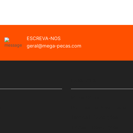
ESCREVA-NOS
geral@mega-pecas.com
LINKS ÚTEIS
Minha Conta
s
Políticas De Privacidade
Termos E Condições
Trocas E Devoluções