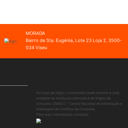
MORADA
Bairro de Sta. Eugénia, Lote 23 Loja 2, 3500-
034 Viseu
INFORMAÇÃO LEGAL
Em caso de litígio o consumidor pode recorrer a uma
entidade de resolução alternativa de litígios de
consumo: CNIACC – Centro Nacional de Informação e
Arbitragem de Conflitos de Consumo.
Para mais informações consultar:
www.cniacc.pt