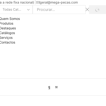
a rede fixa nacional)
geral@mega-pecas.com
PROC
Search
input
Quem Somos
Produtos
Destaques
Catálogos
Serviços
Contactos