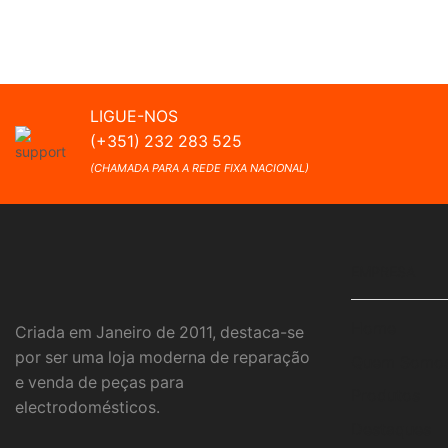
LIGUE-NOS
(+351) 232 283 525
(CHAMADA PARA A REDE FIXA NACIONAL)
EMPRESA
Home
Criada em Janeiro de 2011, destaca-se
por ser uma loja moderna de reparação
Quem Somo
e venda de peças para
Produtos
electrodomésticos.
Destaques