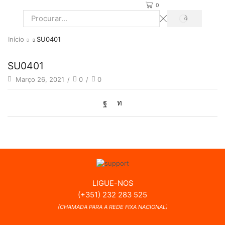
0
PROCURAR
Search
input
Início
SU0401
SU0401
Março 26, 2021
/
0
/
0
LIGUE-NOS
(+351) 232 283 525
(CHAMADA PARA A REDE FIXA NACIONAL)