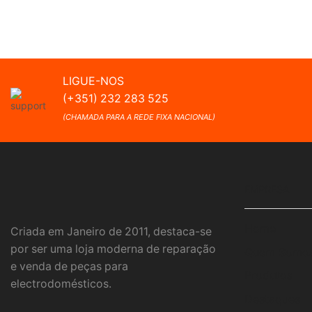
LIGUE-NOS
(+351) 232 283 525
(CHAMADA PARA A REDE FIXA NACIONAL)
EMPRESA
Home
Criada em Janeiro de 2011, destaca-se
por ser uma loja moderna de reparação
Quem Somo
e venda de peças para
Produtos
electrodomésticos.
Destaques