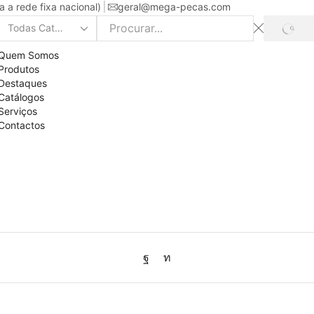
a rede fixa nacional)
geral@mega-pecas.com
PROC
Search
input
Quem Somos
Produtos
Destaques
Catálogos
Serviços
Contactos