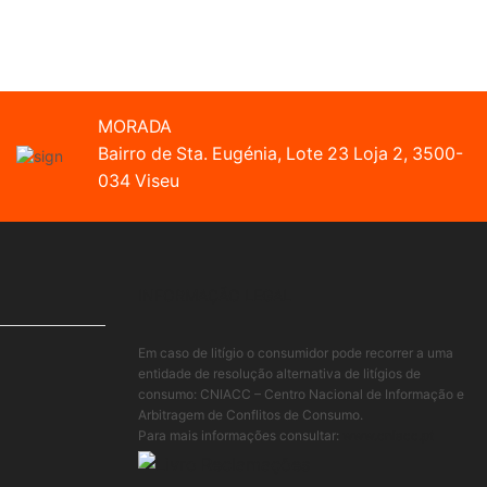
MORADA
Bairro de Sta. Eugénia, Lote 23 Loja 2, 3500-
034 Viseu
INFORMAÇÃO LEGAL
Em caso de litígio o consumidor pode recorrer a uma
entidade de resolução alternativa de litígios de
consumo: CNIACC – Centro Nacional de Informação e
Arbitragem de Conflitos de Consumo.
Para mais informações consultar:
www.cniacc.pt