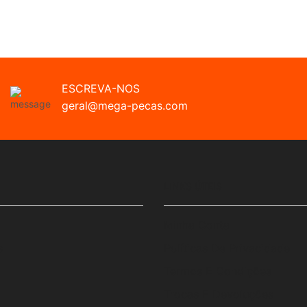
ESCREVA-NOS
geral@mega-pecas.com
LINKS ÚTEIS
Minha Conta
s
Políticas De Privacidade
Termos E Condições
Trocas E Devoluções