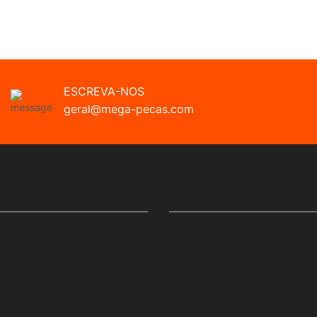
ESCREVA-NOS
geral@mega-pecas.com
LINKS ÚTEIS
Minha Conta
s
Políticas De Privacidade
Termos E Condições
Trocas E Devoluções