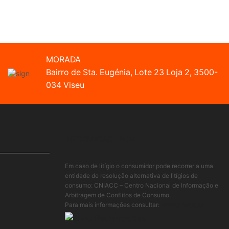
MORADA
Bairro de Sta. Eugénia, Lote 23 Loja 2, 3500-
034 Viseu
INFORMAÇÃO LEGAL
Em caso de litígio o consumidor pode recorrer a uma
entidade de resolução alternativa de litígios de
consumo: CNIACC – Centro Nacional de Informação e
Arbitragem de Conflitos de Consumo.
Para mais informações consultar:
www.cniacc.pt