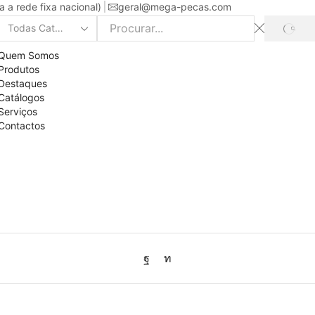
a rede fixa nacional)
geral@mega-pecas.com
PROC
Search
input
Quem Somos
Produtos
Destaques
Catálogos
Serviços
Contactos