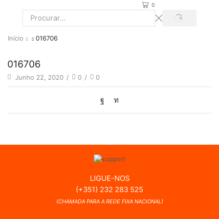
0
PROCURAR
Search
input
Início
016706
016706
Junho 22, 2020
/
0
/
0
LIGUE-NOS
(+351) 232 283 525
(CHAMADA PARA A REDE FIXA NACIONAL)