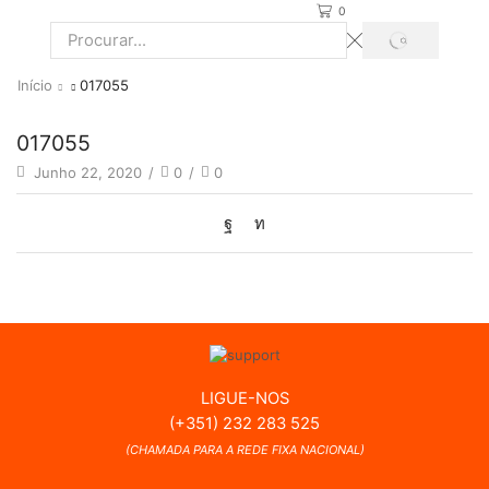
0
PROCURAR
Search
input
Início
017055
017055
Junho 22, 2020
/
0
/
0
LIGUE-NOS
(+351) 232 283 525
(CHAMADA PARA A REDE FIXA NACIONAL)