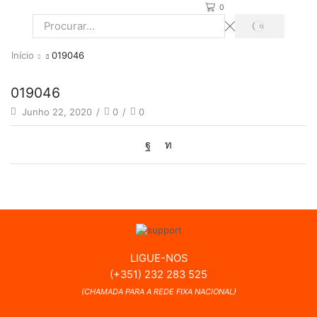
0
PROCURAR
Search
input
Início
019046
019046
Junho 22, 2020
/
0
/
0
LIGUE-NOS
(+351) 232 283 525
(CHAMADA PARA A REDE FIXA NACIONAL)