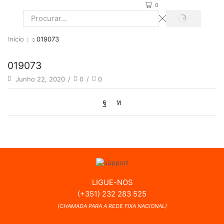
0
PROCURAR
Search
input
Início
019073
019073
Junho 22, 2020
/
0
/
0
LIGUE-NOS
(+351) 232 283 525
(CHAMADA PARA A REDE FIXA NACIONAL)