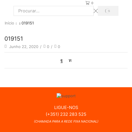
0
PROCURAR
Search
input
Início
019151
019151
Junho 22, 2020
/
0
/
0
LIGUE-NOS
(+351) 232 283 525
(CHAMADA PARA A REDE FIXA NACIONAL)