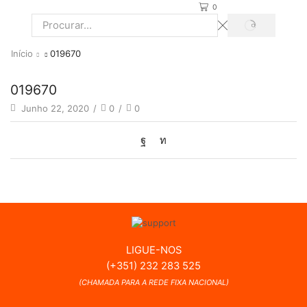
0
PROCURAR
Search
input
Início
019670
019670
Junho 22, 2020
/
0
/
0
LIGUE-NOS
(+351) 232 283 525
(CHAMADA PARA A REDE FIXA NACIONAL)