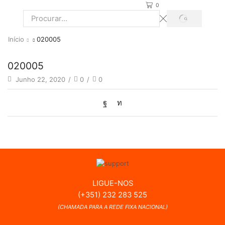
0
PROCURAR
Search
input
Início
020005
020005
Junho 22, 2020
/
0
/
0
LIGUE-NOS
(+351) 232 283 525
(CHAMADA PARA A REDE FIXA NACIONAL)