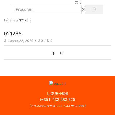
0
PROCURAR
Search
input
Início
021268
021268
Junho 22, 2020
/
0
/
0
LIGUE-NOS
(+351) 232 283 525
(CHAMADA PARA A REDE FIXA NACIONAL)