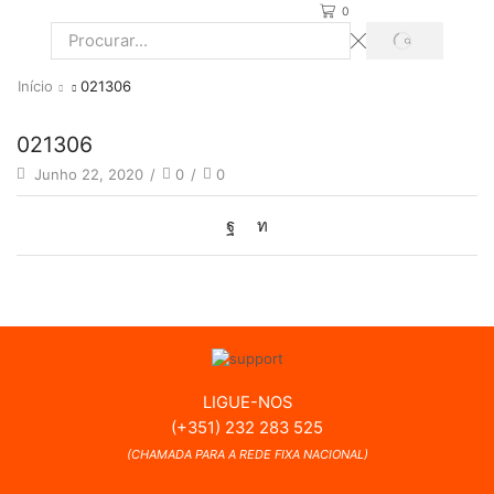
0
PROCURAR
Search
input
Início
021306
021306
Junho 22, 2020
/
0
/
0
LIGUE-NOS
(+351) 232 283 525
(CHAMADA PARA A REDE FIXA NACIONAL)