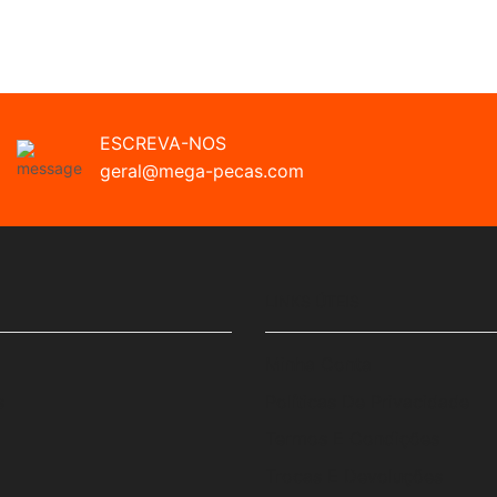
ESCREVA-NOS
geral@mega-pecas.com
LINKS ÚTEIS
Minha Conta
s
Políticas De Privacidade
Termos E Condições
Trocas E Devoluções