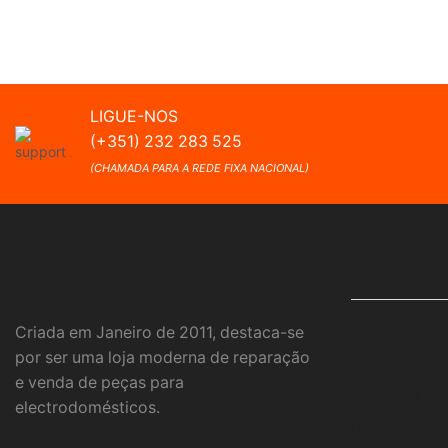
LIGUE-NOS
(+351) 232 283 525
(CHAMADA PARA A REDE FIXA NACIONAL)
EMPRESA
Home
Criada em Janeiro de 2011, destaca-se
por ser uma loja moderna de reparação
Quem Somo
e venda de peças para
Produtos
electrodomésticos.
Destaques