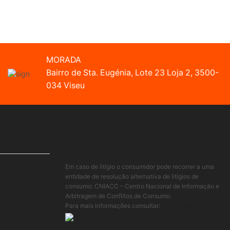
MORADA
Bairro de Sta. Eugénia, Lote 23 Loja 2, 3500-
034 Viseu
INFORMAÇÃO LEGAL
Em caso de litígio o consumidor pode recorrer a uma
entidade de resolução alternativa de litígios de
consumo: CNIACC – Centro Nacional de Informação e
Arbitragem de Conflitos de Consumo.
Para mais informações consultar:
www.cniacc.pt