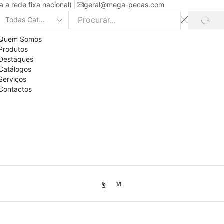
a rede fixa nacional)
geral@mega-pecas.com
PROC
Search
input
Quem Somos
Produtos
Destaques
Catálogos
Serviços
Contactos