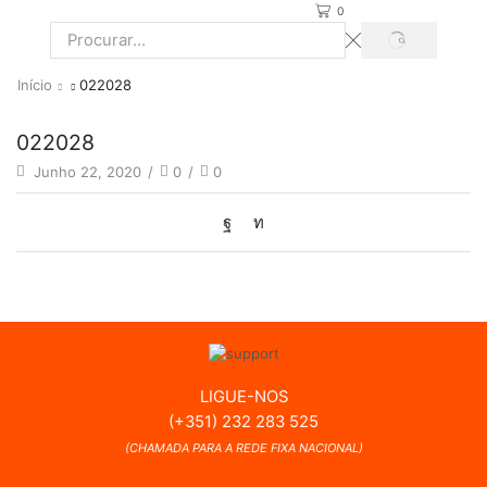
0
PROCURAR
Search
input
Início
022028
022028
Junho 22, 2020
/
0
/
0
LIGUE-NOS
(+351) 232 283 525
(CHAMADA PARA A REDE FIXA NACIONAL)